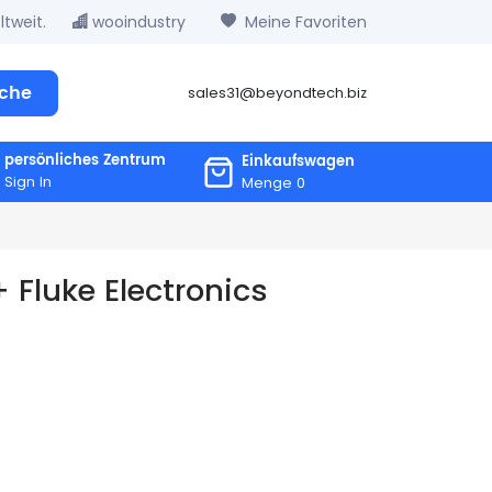
tweit.
wooindustry
Meine Favoriten
che
sales31@beyondtech.biz
persönliches Zentrum
Einkaufswagen
Sign In
Menge
0
 Fluke Electronics