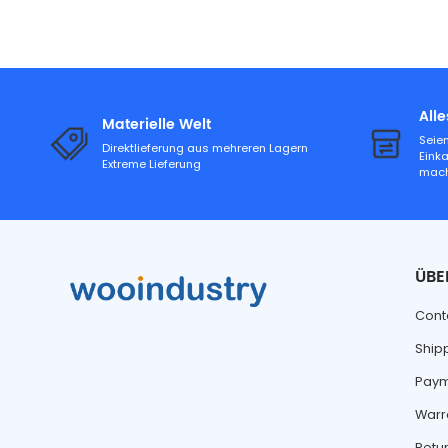
All
Materielle Welt
Seien
Direktlieferung aus mehreren Lagern
Eink
Extreme Lieferung
mac
ÜBE
Cont
Ship
Paym
Warr
Retu