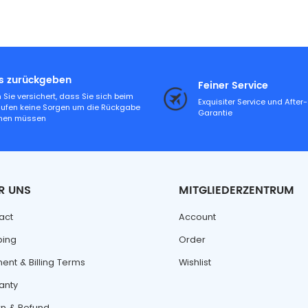
es zurückgeben
Feiner Service
 Sie versichert, dass Sie sich beim
Exquisiter Service und After
aufen keine Sorgen um die Rückgabe
Garantie
hen müssen
R UNS
MITGLIEDERZENTRUM
act
Account
ping
Order
ent & Billing Terms
Wishlist
anty
rn & Refund