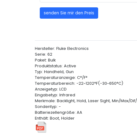
senden Sie mir den Preis
Hersteller: Fluke Electronics
Serie: 62
Paket: Bulk
Produktstatus: Active
Typ: Handheld, Gun
Temperaturanzeige: C°/F°
Temperaturbereich: -22~1202°F(-30~650°C)
Anzeigetyp: LCD
Eingabetyp: Infrared
Merkmale: Backlight, Hold, Laser Sight, Min/Max/Dif
Sondentyp: -
Batteriezellengröße: AA
Enthält: Boot, Holder