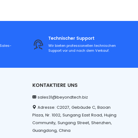
Technischer Support
-Sales-
Wir bieten professionellen technischen
Support vor und nach dem Verkauf.
KONTAKTIERE UNS
sales31@beyondtech.biz
Adresse: C2027, Gebäude C, Baoan
Plaza, Nr. 1002, Sungang East Road, Hujing
Community, Sungang Street, Shenzhen,
Guangdong, China