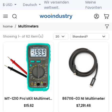
Wir versenden
Meine
$ USD
Deutsch
weltweit.
Favoriten
Multimeters
home
Showing 1- of 62 item(s)
MT-1210 Pro'sKit Multimeter
867116-03 NI Multimeter
$15.62
$7,291.46