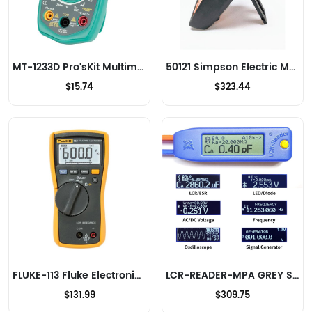
MT-1233D Pro'sKit Multimeter
50121 Simpson Electric Multimeter
$15.74
$323.44
FLUKE-113 Fluke Electronics Multimeter
LCR-READER-MPA GREY Siborg Systems Inc. Multimeter
$131.99
$309.75