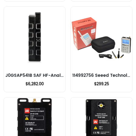
J0GSAP541B SAF HF-Analysatoren
114992756 Seeed Technology Co., Ltd HF-Analysatoren
$6,282.00
$299.25