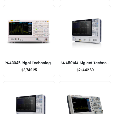
RSA3045 Rigol Technologies HF-Analysatoren
SNA5014A Siglent Technologies NA, Inc. HF-Analysatoren
$3,749.25
$21,442.50