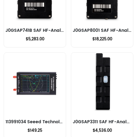
J0GSAP741B SAF HF-Analysatoren
J0GSAP8001 SAF HF-Analysatoren
$5,283.00
$18,225.00
113991034 Seeed Technology Co., Ltd HF-Analysatoren
J0GSAP3311 SAF HF-Analysatoren
$149.25
$4,536.00