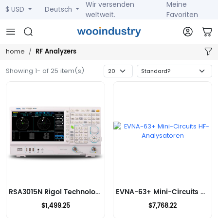
Wir versenden
Meine
$ USD
Deutsch
weltweit.
Favoriten
RF Analyzers
home
Showing 1- of 25 item(s)
RSA3015N Rigol Technologies HF-Analysatoren
EVNA-63+ Mini-Circuits HF-Analysatoren
$1,499.25
$7,768.22