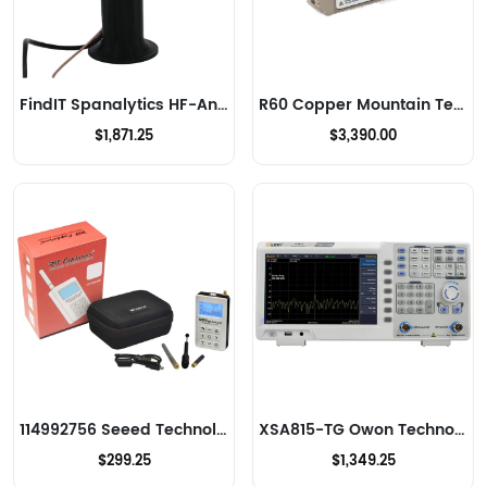
FindIT Spanalytics HF-Analysatoren
R60 Copper Mountain Technologies HF-Analysatoren
$1,871.25
$3,390.00
114992756 Seeed Technology Co., Ltd HF-Analysatoren
XSA815-TG Owon Technology Lilliput Electronics (USA) Inc HF-Analysatoren
$299.25
$1,349.25