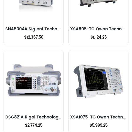
SNA5004A Siglent Technologies NA, Inc. HF-Analysatoren
XSA805-TG Owon Technology Lilliput Electronics (USA) Inc HF-Analysatoren
$12,367.50
$1,124.25
DSG821A Rigol Technologies HF-Analysatoren
XSA1075-TG Owon Technology Lilliput Electronics (USA) Inc HF-Analysatoren
$2,774.25
$5,999.25