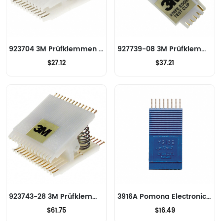
923704 3M Prüfklemmen - IC
927739-08 3M Prüfklemmen - IC
$27.12
$37.21
923743-28 3M Prüfklemmen - IC
3916A Pomona Electronics Prüfklemmen - IC
$61.75
$16.49