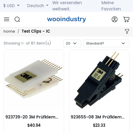
Wir versenden
Meine
$ USD
Deutsch
weltweit.
Favoriten
Test Clips - IC
home
Showing 1- of 87 item(s)
923739-20 3M Prüfklemmen - IC
923655-08 3M Prüfklemmen - IC
$40.94
$23.33