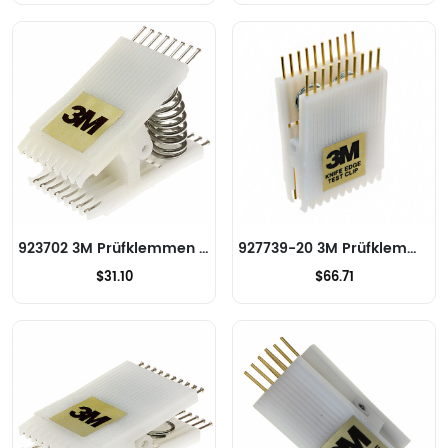
923702 3M Prüfklemmen - IC
927739-20 3M Prüfklemmen - IC
$31.10
$66.71