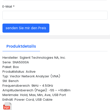
E-Mail *
senden Sie mir den Preis
Produktdetails
Hersteller: Siglent Technologies NA, Inc.
Serie: SNA5000A
Paket: Box
Produktstatus: Active
Typ: Vector Network Analyzer (VNA)
Stil: Bench
Frequenzbereich: 9kHz ~ 4.5GHz
Amplitudenbereich (Pegel): -55 ~ +10dBm
Merkmale: Hold, Max, Min, Ave, USB Port
Enthält: Power Cord, USB Cable