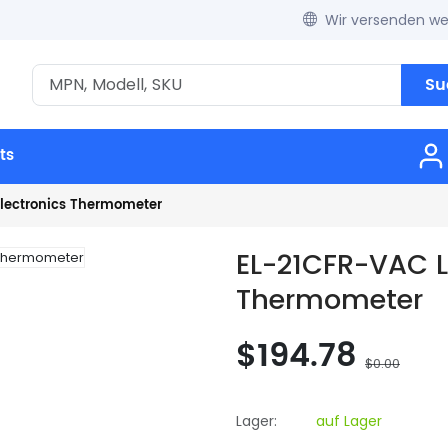
Wir versenden wel
Su
ts
Electronics Thermometer
EL-21CFR-VAC L
Thermometer
$194.78
$0.00
Lager:
auf Lager