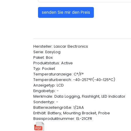
senden Sie mir den Preis
Hersteller: Lascar Electronics
Serie: EasyLog
Paket: Box
Produktstatus: Active
Typ: Pocket
Temperaturanzeige: C°/F°
Temperaturbereich: -40~257°F(-40~125°C)
Anzeigetyp: LCD
Eingabetyp: -
Merkmale: Data Logging, Flashlight, LED Indicator
Sondentyp: -
Batteriezellengröße: 1/2AA
Enthält: Battery, Mounting Bracket, Probe
Basisproduktnummer: EL-21CFR