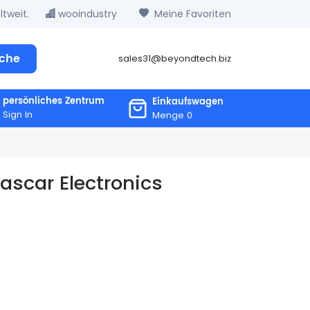
tweit.
wooindustry
Meine Favoriten
che
sales31@beyondtech.biz
persönliches Zentrum
Einkaufswagen
Sign In
Menge
0
ascar Electronics