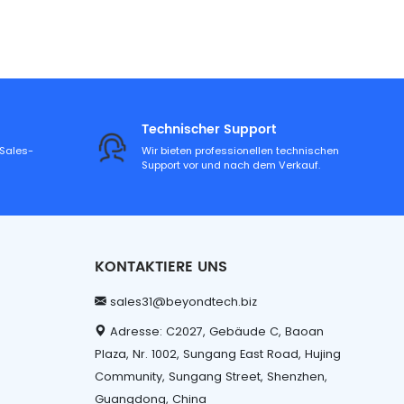
Technischer Support
-Sales-
Wir bieten professionellen technischen
Support vor und nach dem Verkauf.
KONTAKTIERE UNS
sales31@beyondtech.biz
Adresse: C2027, Gebäude C, Baoan
Plaza, Nr. 1002, Sungang East Road, Hujing
Community, Sungang Street, Shenzhen,
Guangdong, China