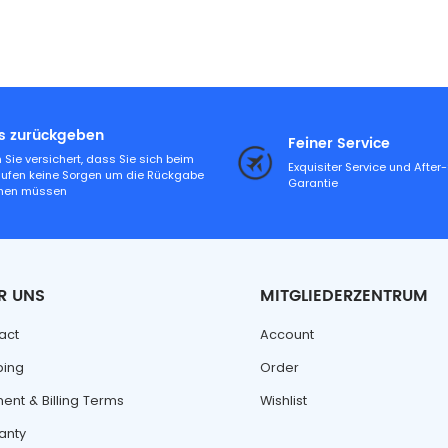
es zurückgeben
Feiner Service
 Sie versichert, dass Sie sich beim
Exquisiter Service und After
aufen keine Sorgen um die Rückgabe
Garantie
hen müssen
R UNS
MITGLIEDERZENTRUM
act
Account
ping
Order
ent & Billing Terms
Wishlist
anty