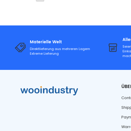
All
Materielle Welt
Seien
Direktlieferung aus mehreren Lagern
Eink
Extreme Lieferung
mac
ÜBE
Cont
Ship
Paym
Warr