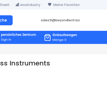
tweit.
wooindustry
Meine Favoriten
che
sales31@beyondtech.biz
persönliches Zentrum
Einkaufswagen
Sign In
Menge
0
ss Instruments