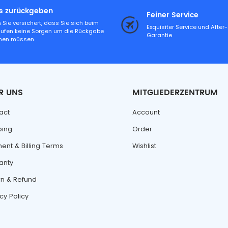
es zurückgeben
Feiner Service
 Sie versichert, dass Sie sich beim
Exquisiter Service und After
aufen keine Sorgen um die Rückgabe
Garantie
hen müssen
R UNS
MITGLIEDERZENTRUM
act
Account
ping
Order
ent & Billing Terms
Wishlist
anty
rn & Refund
cy Policy