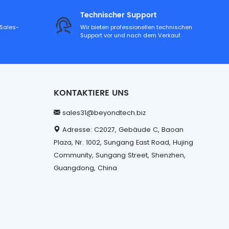
Technischer Support
-Sales-
Wir bieten professionellen technischen
Support vor und nach dem Verkauf.
KONTAKTIERE UNS
sales31@beyondtech.biz
Adresse: C2027, Gebäude C, Baoan
Plaza, Nr. 1002, Sungang East Road, Hujing
Community, Sungang Street, Shenzhen,
Guangdong, China