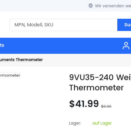
Wir versenden wel
Su
ts
truments Thermometer
9VU35-240 Wei
Thermometer
$41.99
$0.00
Lager:
auf Lager