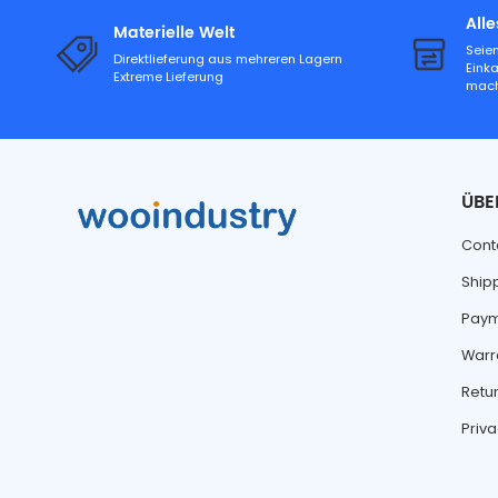
All
Materielle Welt
Seien
Direktlieferung aus mehreren Lagern
Eink
Extreme Lieferung
mac
ÜBE
Cont
Ship
Paym
Warr
Retu
Priva