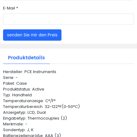
E-Mail *
senden Sie mir den Preis
Produktdetails
Hersteller: PCE Instruments
Serie: -
Paket: Case
Produktstatus: Active
Typ: Handheld
Temperaturanzeige: C°/F°
Temperaturbereich: 32~122°F(0~50°C)
Anzeigetyp: LCD, Dual
Eingabetyp: Thermocouples (2)
Merkmale: -
Sondentyp: J, K
Batteriezellengröße: AAA (3)