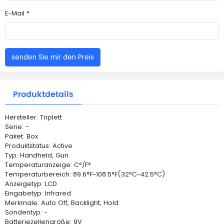
E-Mail *
senden Sie mir den Preis
Produktdetails
Hersteller: Triplett
Serie: -
Paket: Box
Produktstatus: Active
Typ: Handheld, Gun
Temperaturanzeige: C°/F°
Temperaturbereich: 89.6°F~108.5°F(32°C~42.5°C)
Anzeigetyp: LCD
Eingabetyp: Infrared
Merkmale: Auto Off, Backlight, Hold
Sondentyp: -
Batteriezellengröße: 9V