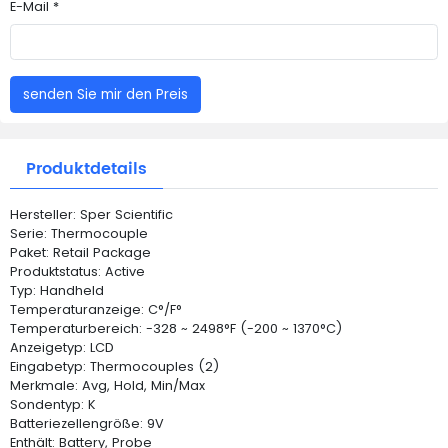
E-Mail *
senden Sie mir den Preis
Produktdetails
Hersteller: Sper Scientific
Serie: Thermocouple
Paket: Retail Package
Produktstatus: Active
Typ: Handheld
Temperaturanzeige: C°/F°
Temperaturbereich: -328 ~ 2498°F (-200 ~ 1370°C)
Anzeigetyp: LCD
Eingabetyp: Thermocouples (2)
Merkmale: Avg, Hold, Min/Max
Sondentyp: K
Batteriezellengröße: 9V
Enthält: Battery, Probe