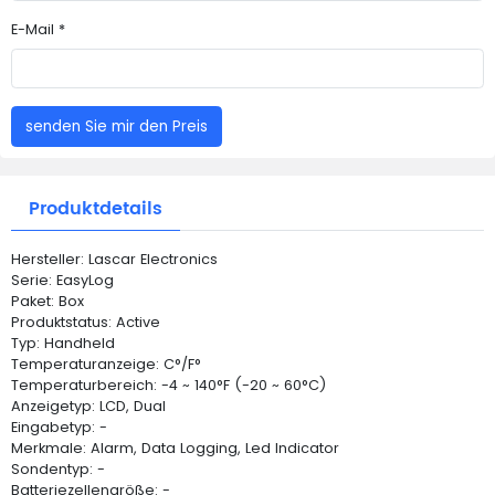
E-Mail *
senden Sie mir den Preis
Produktdetails
Hersteller: Lascar Electronics
Serie: EasyLog
Paket: Box
Produktstatus: Active
Typ: Handheld
Temperaturanzeige: C°/F°
Temperaturbereich: -4 ~ 140°F (-20 ~ 60°C)
Anzeigetyp: LCD, Dual
Eingabetyp: -
Merkmale: Alarm, Data Logging, Led Indicator
Sondentyp: -
Batteriezellengröße: -