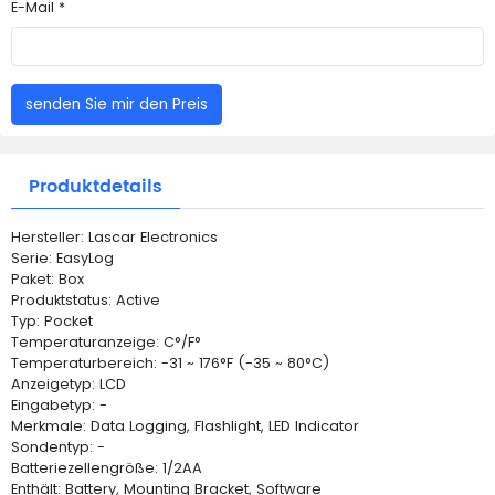
E-Mail *
senden Sie mir den Preis
Produktdetails
Hersteller: Lascar Electronics
Serie: EasyLog
Paket: Box
Produktstatus: Active
Typ: Pocket
Temperaturanzeige: C°/F°
Temperaturbereich: -31 ~ 176°F (-35 ~ 80°C)
Anzeigetyp: LCD
Eingabetyp: -
Merkmale: Data Logging, Flashlight, LED Indicator
Sondentyp: -
Batteriezellengröße: 1/2AA
Enthält: Battery, Mounting Bracket, Software