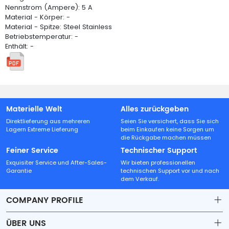
Nennstrom (Ampere): 5 A
Material - Körper: -
Material - Spitze: Steel Stainless
Betriebstemperatur: -
Enthält: -
Materielle Welt
Alles zurückgeben
Direktlieferung aus mehreren
Seien Sie versichert, dass Sie sich
Lagern Extreme Lieferung
beim Einkaufen keine Sorgen um
die Rückgabe machen müssen
Feiner Service
Technischer Support
Exquisiter Service und After-Sales-
Wir bieten professionellen
Garantie
technischen Support vor und nach
dem Verkauf.
COMPANY PROFILE
ÜBER UNS