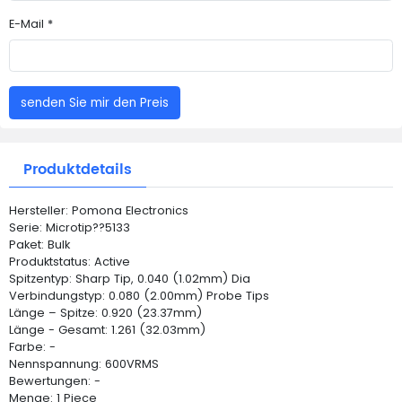
E-Mail *
senden Sie mir den Preis
Produktdetails
Hersteller: Pomona Electronics
Serie: Microtip??5133
Paket: Bulk
Produktstatus: Active
Spitzentyp: Sharp Tip, 0.040 (1.02mm) Dia
Verbindungstyp: 0.080 (2.00mm) Probe Tips
Länge – Spitze: 0.920 (23.37mm)
Länge - Gesamt: 1.261 (32.03mm)
Farbe: -
Nennspannung: 600VRMS
Bewertungen: -
Menge: 1 Piece