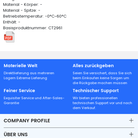
Material - Körper: -
Material - Spitze: -
Betriebstemperatur: -0°C~60°C
Enthält: -
Basisproduktnummer: CT2961
Materielle Welt
Alles zurückgeben
Direktlieferung aus mehreren
Seien Sie versichert, dass Sie sich
Lagern Extreme Lieferung
beim Einkaufen keine Sorgen um
die Rückgabe machen müssen
Feiner Service
Technischer Support
Exquisiter Service und After-Sales-
Wir bieten professionellen
Garantie
technischen Support vor und nach
dem Verkauf.
COMPANY PROFILE
ÜBER UNS