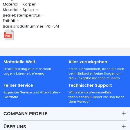
Material - Körper: -
Material - Spitze: -
Betriebstemperatur: -
Enthält: -
Basisproduktnummer: PK1-5M
Materielle Welt
Alles zurückgeben
Direktlieferung aus mehreren
Seien Sie versichert, dass Sie sich
Lagern Extreme Lieferung
beim Einkaufen keine Sorgen um
die Rückgabe machen müssen
Feiner Service
Technischer Support
Exquisiter Service und After-Sales-
Wir bieten professionellen
Garantie
technischen Support vor und nach
dem Verkauf.
COMPANY PROFILE
ÜBER UNS