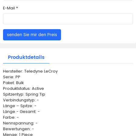
E-Mail *
senden Sie mir den Preis
Produktdetails
Hersteller: Teledyne LeCroy
Serie: PP
Paket: Bulk
Produktstatus: Active
Spitzentyp: Spring Tip
Verbindungstyp: -
Länge – Spitze: -
Länge - Gesamt: -
Farbe: -
Nennspannung: -
Bewertungen: -
Menge: 1 Piece