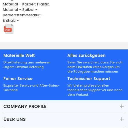
Material - Körper: Plastic
Material - Spitze: -
Betriebstemperatur: -
Enthält: -
Materielle Welt
Alles zurückgeben
Direktlieferung aus mehreren
Seien Sie versichert, dass Sie sich
Lagern Extreme Lieferung
beim Einkaufen keine Sorgen um
die Rückgabe machen müssen
Feiner Service
Technischer Support
Exquisiter Service und After-Sales-
Wir bieten professionellen
Garantie
technischen Support vor und nach
dem Verkauf.
COMPANY PROFILE
ÜBER UNS