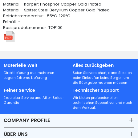
Material - Körper: Phosphor Copper Gold Plated
Material - Spitze: Steel Beryllium Copper Gold Plated
Betriebstemperatur: -55°C~120°C
Enthält: -
Basisproduktnummer: TOP100
Materielle Welt
Alles zurückgeben
Direktlieferung aus mehreren
Seien Sie versichert, dass Sie sich
Lagern Extreme Lieferung
beim Einkaufen keine Sorgen um
die Rückgabe machen müssen
Feiner Service
Technischer Support
Exquisiter Service und After-Sales-
Wir bieten professionellen
Garantie
technischen Support vor und nach
dem Verkauf.
COMPANY PROFILE
ÜBER UNS