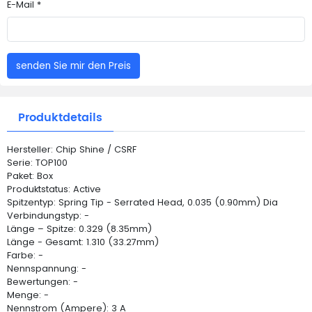
E-Mail *
senden Sie mir den Preis
Produktdetails
Hersteller: Chip Shine / CSRF
Serie: TOP100
Paket: Box
Produktstatus: Active
Spitzentyp: Spring Tip - Serrated Head, 0.035 (0.90mm) Dia
Verbindungstyp: -
Länge – Spitze: 0.329 (8.35mm)
Länge - Gesamt: 1.310 (33.27mm)
Farbe: -
Nennspannung: -
Bewertungen: -
Menge: -
Nennstrom (Ampere): 3 A