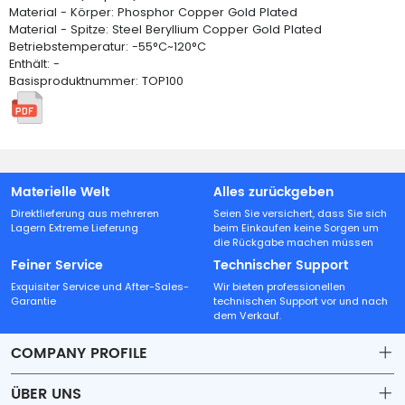
Material - Körper: Phosphor Copper Gold Plated
Material - Spitze: Steel Beryllium Copper Gold Plated
Betriebstemperatur: -55°C~120°C
Enthält: -
Basisproduktnummer: TOP100
Materielle Welt
Alles zurückgeben
Direktlieferung aus mehreren
Seien Sie versichert, dass Sie sich
Lagern Extreme Lieferung
beim Einkaufen keine Sorgen um
die Rückgabe machen müssen
Feiner Service
Technischer Support
Exquisiter Service und After-Sales-
Wir bieten professionellen
Garantie
technischen Support vor und nach
dem Verkauf.
COMPANY PROFILE
ÜBER UNS