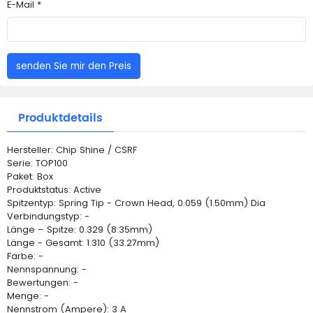
E-Mail *
senden Sie mir den Preis
Produktdetails
Hersteller: Chip Shine / CSRF
Serie: TOP100
Paket: Box
Produktstatus: Active
Spitzentyp: Spring Tip - Crown Head, 0.059 (1.50mm) Dia
Verbindungstyp: -
Länge – Spitze: 0.329 (8.35mm)
Länge - Gesamt: 1.310 (33.27mm)
Farbe: -
Nennspannung: -
Bewertungen: -
Menge: -
Nennstrom (Ampere): 3 A