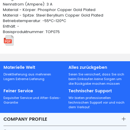
Nennstrom (Ampere): 3 A
Material - Körper: Phosphor Copper Gold Plated
Material - Spitze: Steel Beryllium Copper Gold Plated
Betriebstemperatur: -55°C~120°C
Enthält: -
Basisproduktnummer: TOP075
Materielle Welt
Alles zurückgeben
Direktlieferung aus mehreren
Seien Sie versichert, dass Sie sich
Lagern Extreme Lieferung
beim Einkaufen keine Sorgen um
die Rückgabe machen müssen
Feiner Service
Technischer Support
Exquisiter Service und After-Sales-
Wir bieten professionellen
Garantie
technischen Support vor und nach
dem Verkauf.
COMPANY PROFILE