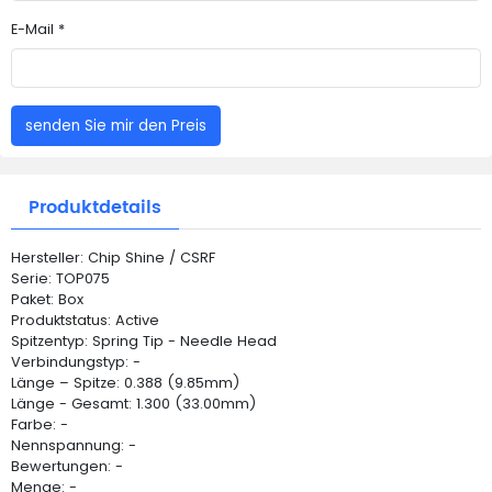
E-Mail *
senden Sie mir den Preis
Produktdetails
Hersteller: Chip Shine / CSRF
Serie: TOP075
Paket: Box
Produktstatus: Active
Spitzentyp: Spring Tip - Needle Head
Verbindungstyp: -
Länge – Spitze: 0.388 (9.85mm)
Länge - Gesamt: 1.300 (33.00mm)
Farbe: -
Nennspannung: -
Bewertungen: -
Menge: -