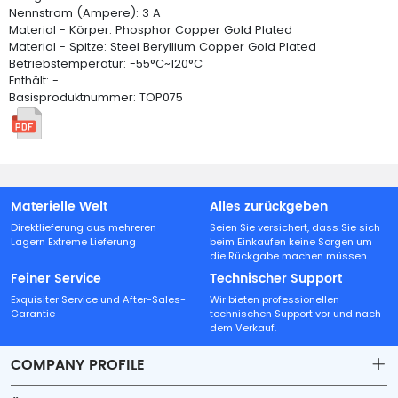
Nennstrom (Ampere): 3 A
Material - Körper: Phosphor Copper Gold Plated
Material - Spitze: Steel Beryllium Copper Gold Plated
Betriebstemperatur: -55°C~120°C
Enthält: -
Basisproduktnummer: TOP075
Materielle Welt
Alles zurückgeben
Direktlieferung aus mehreren
Seien Sie versichert, dass Sie sich
Lagern Extreme Lieferung
beim Einkaufen keine Sorgen um
die Rückgabe machen müssen
Feiner Service
Technischer Support
Exquisiter Service und After-Sales-
Wir bieten professionellen
Garantie
technischen Support vor und nach
dem Verkauf.
COMPANY PROFILE