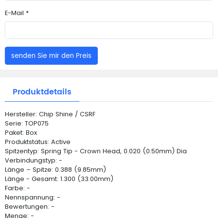
E-Mail *
senden Sie mir den Preis
Produktdetails
Hersteller: Chip Shine / CSRF
Serie: TOP075
Paket: Box
Produktstatus: Active
Spitzentyp: Spring Tip - Crown Head, 0.020 (0.50mm) Dia
Verbindungstyp: -
Länge – Spitze: 0.388 (9.85mm)
Länge - Gesamt: 1.300 (33.00mm)
Farbe: -
Nennspannung: -
Bewertungen: -
Menge: -