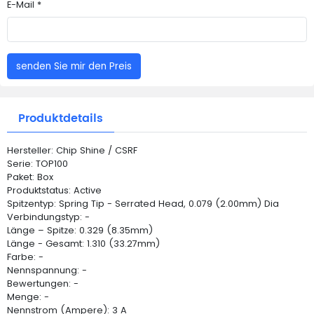
E-Mail *
senden Sie mir den Preis
Produktdetails
Hersteller: Chip Shine / CSRF
Serie: TOP100
Paket: Box
Produktstatus: Active
Spitzentyp: Spring Tip - Serrated Head, 0.079 (2.00mm) Dia
Verbindungstyp: -
Länge – Spitze: 0.329 (8.35mm)
Länge - Gesamt: 1.310 (33.27mm)
Farbe: -
Nennspannung: -
Bewertungen: -
Menge: -
Nennstrom (Ampere): 3 A