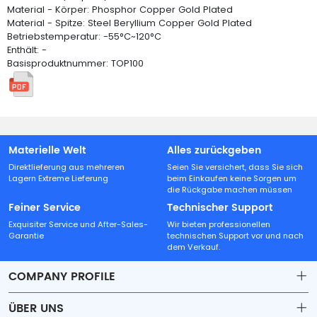
Material - Körper: Phosphor Copper Gold Plated
Material - Spitze: Steel Beryllium Copper Gold Plated
Betriebstemperatur: -55°C~120°C
Enthält: -
Basisproduktnummer: TOP100
Materielle Welt
Alles zurückgeben
Direktlieferung aus mehreren
Seien Sie versichert, dass Sie sich
Lagern Extreme Lieferung
beim Einkaufen keine Sorgen um
die Rückgabe machen müssen
Feiner Service
Technischer Support
Exquisiter Service und After-Sales-
Wir bieten professionellen
Garantie
technischen Support vor und nach
dem Verkauf.
COMPANY PROFILE
ÜBER UNS