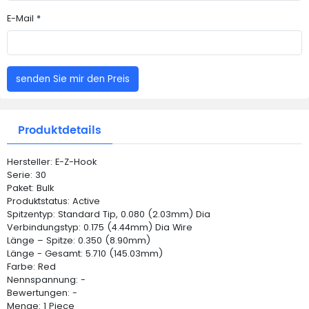
E-Mail *
senden Sie mir den Preis
Produktdetails
Hersteller: E-Z-Hook
Serie: 30
Paket: Bulk
Produktstatus: Active
Spitzentyp: Standard Tip, 0.080 (2.03mm) Dia
Verbindungstyp: 0.175 (4.44mm) Dia Wire
Länge – Spitze: 0.350 (8.90mm)
Länge - Gesamt: 5.710 (145.03mm)
Farbe: Red
Nennspannung: -
Bewertungen: -
Menge: 1 Piece