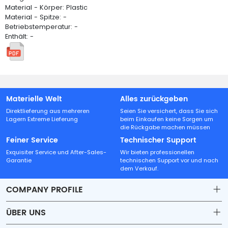
Material - Körper: Plastic
Material - Spitze: -
Betriebstemperatur: -
Enthält: -
Materielle Welt
Alles zurückgeben
Direktlieferung aus mehreren
Seien Sie versichert, dass Sie sich
Lagern Extreme Lieferung
beim Einkaufen keine Sorgen um
die Rückgabe machen müssen
Feiner Service
Technischer Support
Exquisiter Service und After-Sales-
Wir bieten professionellen
Garantie
technischen Support vor und nach
dem Verkauf.
COMPANY PROFILE
ÜBER UNS