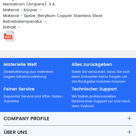
Nennstrom (Ampere): 3 A
Material - Körper: -
Material - Spitze: Beryllium Copper Stainless Steel
Betriebstemperatur: -
Enthält: -
Materielle Welt
Alles zurückgeben
Direktlieferung aus mehreren
Seien Sie versichert, dass Sie sich
Lagern Extreme Lieferung
beim Einkaufen keine Sorgen um
die Rückgabe machen müssen
Feiner Service
Technischer Support
Exquisiter Service und After-Sales-
Wir bieten professionellen
Garantie
technischen Support vor und nach
dem Verkauf.
COMPANY PROFILE
ÜBER UNS