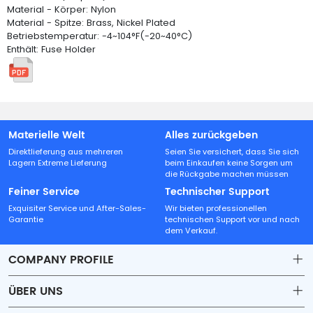
Material - Körper: Nylon
Material - Spitze: Brass, Nickel Plated
Betriebstemperatur: -4~104°F(-20~40°C)
Enthält: Fuse Holder
Materielle Welt
Alles zurückgeben
Direktlieferung aus mehreren
Seien Sie versichert, dass Sie sich
Lagern Extreme Lieferung
beim Einkaufen keine Sorgen um
die Rückgabe machen müssen
Feiner Service
Technischer Support
Exquisiter Service und After-Sales-
Wir bieten professionellen
Garantie
technischen Support vor und nach
dem Verkauf.
COMPANY PROFILE
ÜBER UNS