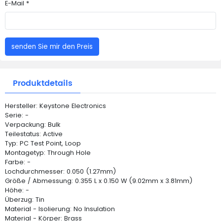
E-Mail *
senden Sie mir den Preis
Produktdetails
Hersteller: Keystone Electronics
Serie: -
Verpackung: Bulk
Teilestatus: Active
Typ: PC Test Point, Loop
Montagetyp: Through Hole
Farbe: -
Lochdurchmesser: 0.050 (1.27mm)
Größe / Abmessung: 0.355 L x 0.150 W (9.02mm x 3.81mm)
Höhe: -
Überzug: Tin
Material - Isolierung: No Insulation
Material - Körper: Brass